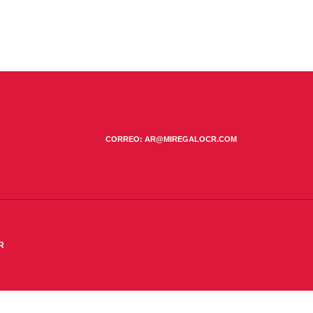
CORREO: AR@MIREGALOCR.COM
R