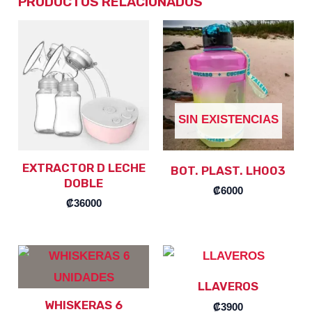
PRODUCTOS RELACIONADOS
SIN EXISTENCIAS
EXTRACTOR D LECHE
BOT. PLAST. LH003
DOBLE
₡
6000
₡
36000
LLAVEROS
WHISKERAS 6
₡
3900